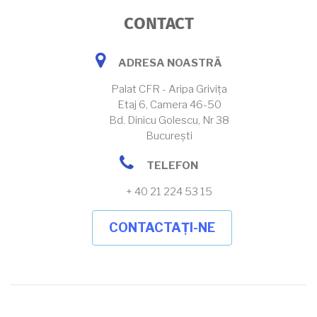
CONTACT
address
ADRESA NOASTRĂ
Palat CFR - Aripa Grivița
Etaj 6, Camera 46-50
Bd. Dinicu Golescu, Nr 38
București
telefon
TELEFON
+ 40 21 224 53 15
CONTACTAȚI-NE