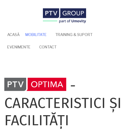
Mergi
la
conţinutul
principal
ACASĂ
MOBILITATE
TRAINING & SUPORT
EVENIMENTE
CONTACT
-
CARACTERISTICI ȘI
FACILITĂȚI