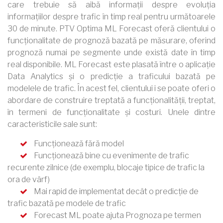
care trebuie să aibă informații despre evoluția
informațiilor despre trafic în timp real pentru următoarele
30 de minute. PTV Optima ML Forecast oferă clientului o
funcționalitate de prognoză bazată pe măsurare, oferind
prognoză numai pe segmente unde există date în timp
real disponibile. ML Forecast este plasată între o aplicație
Data Analytics și o predicție a traficului bazată pe
modelele de trafic. În acest fel, clientului i se poate oferi o
abordare de construire treptată a funcționalității, treptat,
în termeni de funcționalitate și costuri. Unele dintre
caracteristicile sale sunt:
Funcționează fără model
arrow
Funcționează bine cu evenimente de trafic
arrow
recurente zilnice (de exemplu, blocaje tipice de trafic la
ora de vârf)
Mai rapid de implementat decât o predicție de
arrow
trafic bazată pe modele de trafic
Forecast ML poate ajuta Prognoza pe termen
arrow