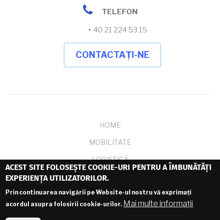
telefon
TELEFON
+ 40 21 224 53 15
CONTACTAȚI-NE
FOOTER
HOME
MOBILITATE
MENU
LOGISTICĂ
ACEST SITE FOLOSEȘTE COOKIE-URI PENTRU A ÎMBUNĂTĂȚI
TRAINING&SUPORT
EXPERIENȚA UTILIZATORILOR.
Prin continuarea navigării pe Website-ul nostru vă exprimați
EVENIMENTE
Mai multe informații
acordul asupra folosirii cookie-urilor.
CONTACT